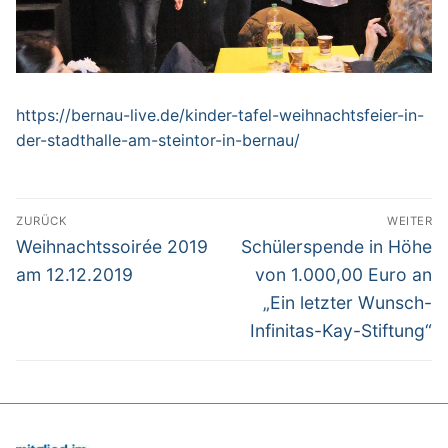
https://bernau-live.de/kinder-tafel-weihnachtsfeier-in-
der-stadthalle-am-steintor-in-bernau/
Beitrags-
ZURÜCK
WEITER
Navigation
Vorheriger
Nächster
Weihnachtssoirée 2019
Schülerspende in Höhe
Beitrag:
Beitrag:
am 12.12.2019
von 1.000,00 Euro an
„Ein letzter Wunsch-
Infinitas-Kay-Stiftung“