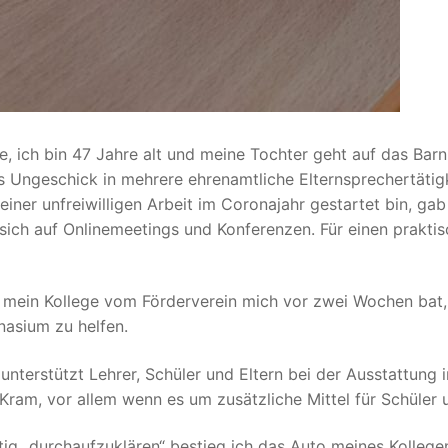
e, ich bin 47 Jahre alt und meine Tochter geht auf das B
s Ungeschick in mehrere ehrenamtliche Elternsprechertätigk
iner unfreiwilligen Arbeit im Coronajahr gestartet bin, g
 sich auf Onlinemeetings und Konferenzen. Für einen prakti
s mein Kollege vom Förderverein mich vor zwei Wochen bat
asium zu helfen.
r unterstützt Lehrer, Schüler und Eltern bei der Ausstattung
 Kram, vor allem wenn es um zusätzliche Mittel für Schüler 
htig „durchaufzuklären“ bestieg ich das Auto meines Kolleg