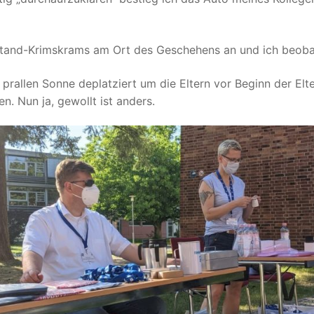
stand-Krimskrams am Ort des Geschehens an und ich beobac
 prallen Sonne deplatziert um die Eltern vor Beginn der E
. Nun ja, gewollt ist anders.