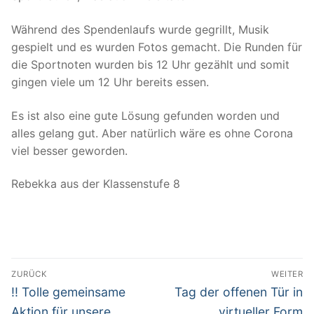
Während des Spendenlaufs wurde gegrillt, Musik
gespielt und es wurden Fotos gemacht. Die Runden für
die Sportnoten wurden bis 12 Uhr gezählt und somit
gingen viele um 12 Uhr bereits essen.
Es ist also eine gute Lösung gefunden worden und
alles gelang gut. Aber natürlich wäre es ohne Corona
viel besser geworden.
Rebekka aus der Klassenstufe 8
Beitrags-
ZURÜCK
WEITER
Navigation
Vorheriger
Nächster
!! Tolle gemeinsame
Tag der offenen Tür in
Beitrag:
Beitrag:
Aktion für unsere
virtueller Form